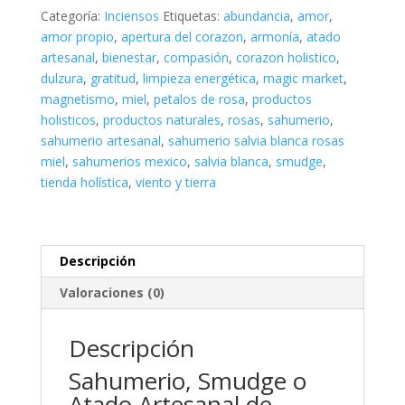
Blanca,
Categoría:
Inciensos
Etiquetas:
abundancia
,
amor
,
Rosas
amor propio
,
apertura del corazon
,
armonía
,
atado
y
artesanal
,
bienestar
,
compasión
,
corazon holistico
,
Miel
dulzura
,
gratitud
,
limpieza energética
,
magic market
,
cantidad
magnetismo
,
miel
,
petalos de rosa
,
productos
holisticos
,
productos naturales
,
rosas
,
sahumerio
,
sahumerio artesanal
,
sahumerio salvia blanca rosas
miel
,
sahumerios mexico
,
salvia blanca
,
smudge
,
tienda holística
,
viento y tierra
Descripción
Valoraciones (0)
Descripción
Sahumerio, Smudge o
Atado Artesanal de