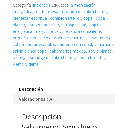
Blanca
Categoría:
Inciensos
Etiquetas:
armonización
bañado
energética
,
atado artesanal
,
atado de salvia blanca
,
en
bienestar espiritual
,
conexión interior
,
copal
,
copal
Copal
blanco
,
corazon holistico
,
introspección
,
limpieza
cantidad
energética
,
magic market
,
presencia consciente
,
productos holisticos
,
productos naturales
,
sahumerio
,
sahumerio artesanal
,
sahumerio con copal
,
sahumerio
salvia blanca copal
,
sahumerios mexico
,
salvia blanca
,
smudge
,
smudge de salvia blanca
,
tienda holística
,
viento y tierra
Descripción
Valoraciones (0)
Descripción
Sahumerio, Smudge o