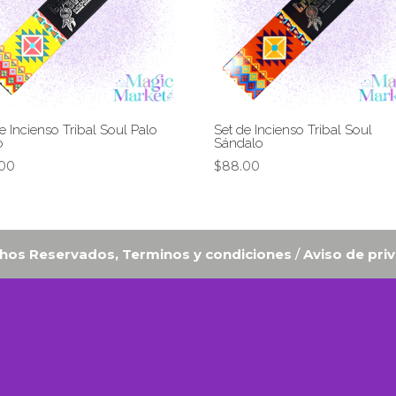
e Incienso Tribal Soul Palo
Set de Incienso Tribal Soul
o
Sándalo
00
$
88.00
hos Reservados, Terminos y condiciones
/
Aviso de pri