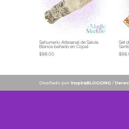
Sahumerio Artesanal de Salvia
Set d
Blanca bañado en Copal
Sant
$
88.00
$
88.
Diseñado por
inspiraBLOGGING
/
Derec