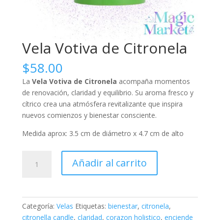
Vela Votiva de Citronela
$
58.00
La
Vela Votiva de Citronela
acompaña momentos
de renovación, claridad y equilibrio. Su aroma fresco y
cítrico crea una atmósfera revitalizante que inspira
nuevos comienzos y bienestar consciente.
Medida aprox: 3.5 cm de diámetro x 4.7 cm de alto
Vela
Añadir al carrito
Votiva
de
Citronela
cantidad
Categoría:
Velas
Etiquetas:
bienestar
,
citronela
,
citronella candle
,
claridad
,
corazon holistico
,
enciende