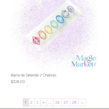
Barra de Selenita 7 Chakras
$
328.00
1
2
3
4
…
26
27
28
→