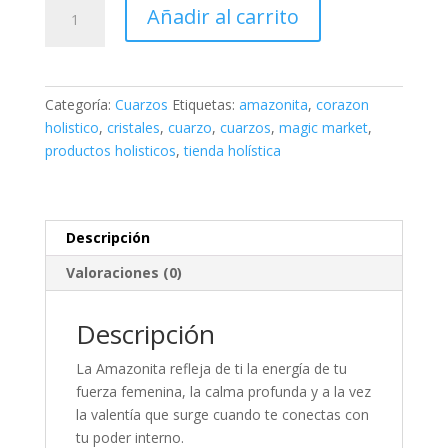
Amazonita
Añadir al carrito
Calm
A2
cantidad
Categoría:
Cuarzos
Etiquetas:
amazonita
,
corazon
holistico
,
cristales
,
cuarzo
,
cuarzos
,
magic market
,
productos holisticos
,
tienda holística
Descripción
Valoraciones (0)
Descripción
La Amazonita refleja de ti la energía de tu
fuerza femenina, la calma profunda y a la vez
la valentía que surge cuando te conectas con
tu poder interno.