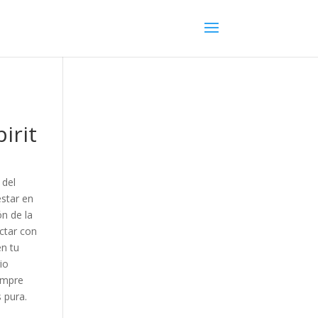
irit
 del
star en
ón de la
ectar con
en tu
io
empre
 pura.