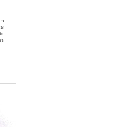
 en
tar
io
ra.