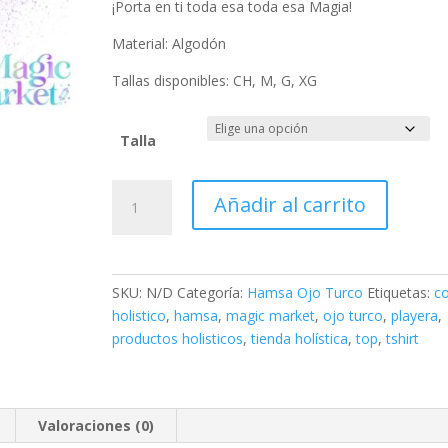
¡Porta en ti toda esa toda esa Magia!
Material: Algodón
Tallas disponibles: CH, M, G, XG
Talla
Top
Añadir al carrito
Blanco
Ojo
Turco
Spirit
SKU:
N/D
Categoría:
Hamsa Ojo Turco
Etiquetas:
c
cantidad
holistico
,
hamsa
,
magic market
,
ojo turco
,
playera
,
productos holisticos
,
tienda holística
,
top
,
tshirt
Valoraciones (0)