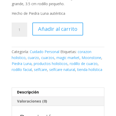
grande, 3.5 cm rodillo pequeño.
Hecho de Piedra Luna auténtica
Roller
Añadir al carrito
de
Piedra
Luna
para
Categoría:
Cuidado Personal
Etiquetas:
corazon
Masajes
holistico
,
cuarzo
,
cuarzos
,
magic market
,
Moonstone
,
Faciales
Piedra Luna
,
productos holisticos
,
rodillo de cuarzo
,
cantidad
rodillo facial
,
selfcare
,
selfcare natural
,
tienda holística
Descripción
Valoraciones (0)