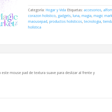
Moon
cantidad
Categoría:
Hogar y Vida
Etiquetas:
accesorios
,
alfom
corazon holistico
,
gadgets
,
luna
,
magia
,
magic mar
maousepad
,
productos holisticos
,
tecnologia
,
tiend
holística
on este mouse pad de textura suave para deslizar al frente y