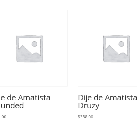
je de Amatista
Dije de Amatist
ounded
Druzy
.00
$
358.00