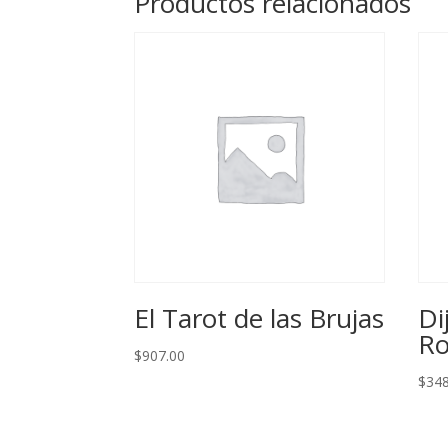
Productos relacionados
El Tarot de las Brujas
Di
R
$
907.00
$
348