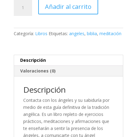
La
Añadir al carrito
Biblia
de
los
Ángeles
Categoría:
Libros
Etiquetas:
angeles
,
biblia
,
meditación
cantidad
Descripción
Valoraciones (0)
Descripción
Contacta con los ángeles y su sabiduría por
medio de esta guía definitiva de la tradición
angélica. Es un libro repleto de ejercicios
prácticos, meditaciones y afirmaciones que
te enseñarán a sentir la presencia de los
ángeles, a comunicarte con tu ángel