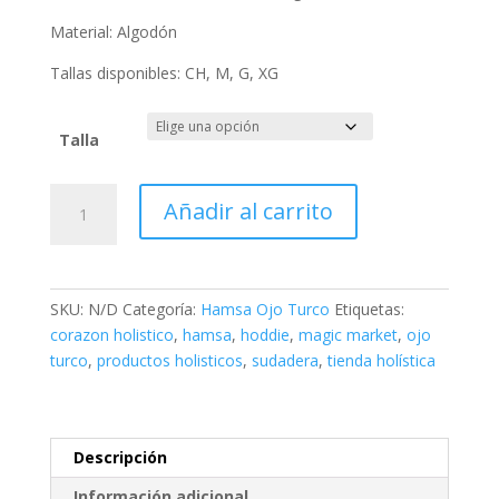
Material: Algodón
Tallas disponibles: CH, M, G, XG
Talla
Hoodie
Añadir al carrito
Blanca
Ojo
Turco
Flow
SKU:
N/D
Categoría:
Hamsa Ojo Turco
Etiquetas:
cantidad
corazon holistico
,
hamsa
,
hoddie
,
magic market
,
ojo
turco
,
productos holisticos
,
sudadera
,
tienda holística
Descripción
Información adicional