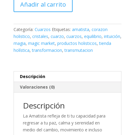
Drusa
Añadir al carrito
de
Amatista
Mystic
A5
Categoría:
Cuarzos
Etiquetas:
amatista
,
corazon
cantidad
holistico
,
cristales
,
cuarzo
,
cuarzos
,
equilibrio
,
intuición
,
magia
,
magic market
,
productos holisticos
,
tienda
holística
,
transformacion
,
transmutacion
Descripción
Valoraciones (0)
Descripción
La Amatista refleja de ti tu capacidad para
regresar a tu paz, calma y serenidad en
medio del cambio, movimiento e incluso