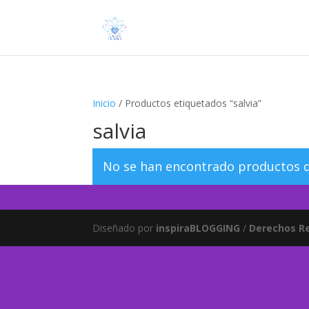
Inicio
/ Productos etiquetados “salvia”
salvia
No se han encontrado productos qu
Diseñado por
inspiraBLOGGING
/
Derechos R