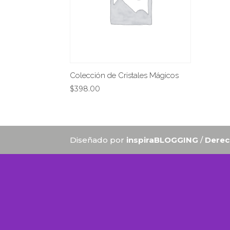
Colección de Cristales Mágicos
$
398.00
Diseñado por
inspiraBLOGGING
/
Derec