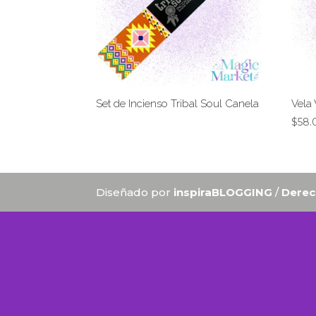
Set de Incienso Tribal Soul Canela
Vela 
$
58.
Diseñado por
inspiraBLOGGING
/
Derec