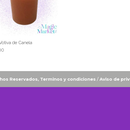
Votiva de Canela
00
hos Reservados, Terminos y condiciones
/
Aviso de pri