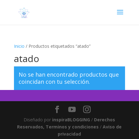
Inicio
/ Productos etiquetados “atado”
atado
No se han encontrado productos que
coincidan con tu selección.
Diseñado por
inspiraBLOGGING
/
Derechos
Reservados, Terminos y condiciones
/
Aviso de
privacidad