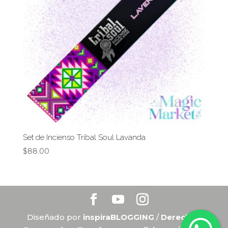
Set de Incienso Tribal Soul Lavanda
$
88.00
Diseñado por
inspiraBLOGGING
/
Derechos